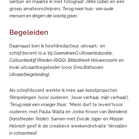
siertuin’
en maakte ik met fotograaf
Jikke Göbel
en een
groep amateurschrijvers
‘Terug naar huis- van oude
mensen en dingen die voorbij gaan.’
Begeleiden
Daarnaast ben ik hoofdredacteur, uitvaart- en
schrijfdocent (o.a. bij
GaandeweG Uitvaarteducatie
,
Cultuurbedrijf Rheden (RiQQ), Bibliotheek Veluwezoom
) en
inval-uitvaartbegeleider (voor
Erna Baltussen
Uitvaartbegeleiding
).
Als schrijfdocent werkte ik mee aan kunstprojecten
‘Rimpelingen’ (voor ouderen; ‘Jouw verhaal, mijn verhaal’),
‘Terug naar een vroeger thuis’
, ‘Mens durf te leven!’(voor
ouderen, met Paula Walta en Jorike Kroon van
Beeldend
Danstheater Telder
). Samen met
Eva de Jager
en
Marjan
Helmich
geef ik de creatieve weekendretraite ‘
Vervallen
in schoonheid’.