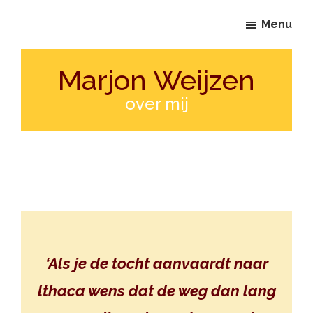
Door
Spring
Menu
naar
naar
de
de
hoofd
voettekst
Marjon Weijzen
inhoud
over mij
‘Als je de tocht aanvaardt naar
lthaca wens dat de weg dan lang