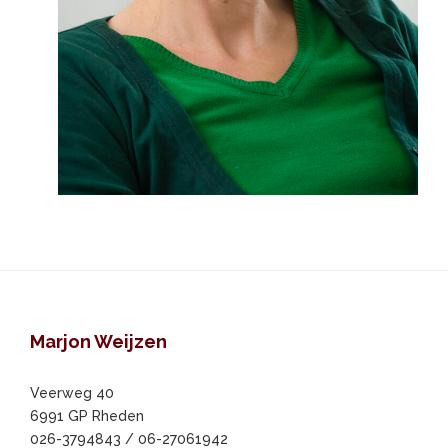
Footer
Marjon Weijzen
Veerweg 40
6991 GP Rheden
026-3794843 / 06-27061942