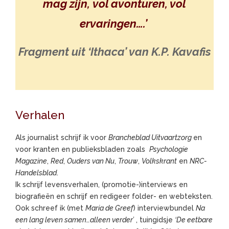
mag zijn, vol avonturen, vol
ervaringen….’
Fragment uit ‘Ithaca’ van K.P. Kavafis
Verhalen
Als journalist schrijf ik voor
Brancheblad Uitvaartzorg
en
voor kranten en publieksbladen zoals
Psychologie
Magazine
,
Red
,
Ouders van Nu
,
Trouw
,
Volkskrant
en
NRC-
Handelsblad
.
Ik schrijf levensverhalen, (promotie-)interviews en
biografieën en schrijf en redigeer folder- en webteksten.
Ook schreef ik (met
Maria de Greef
) interviewbundel
Na
een lang leven samen…alleen verder’
, tuingidsje
‘De eetbare