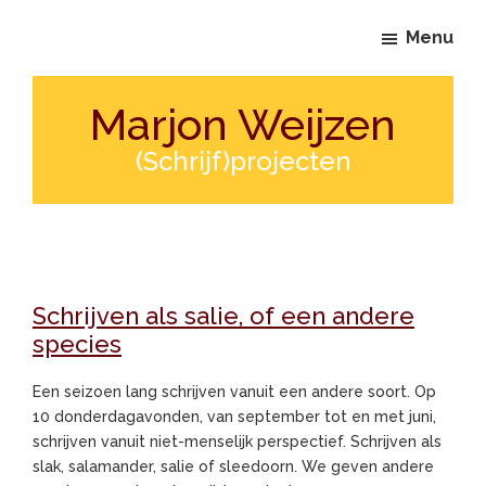
Door
Spring
Menu
naar
naar
de
de
hoofd
voettekst
Marjon Weijzen
inhoud
(Schrijf)projecten
Schrijven als salie, of een andere
species
Een seizoen lang schrijven vanuit een andere soort. Op
10 donderdagavonden, van september tot en met juni,
schrijven vanuit niet-menselijk perspectief. Schrijven als
slak, salamander, salie of sleedoorn. We geven andere